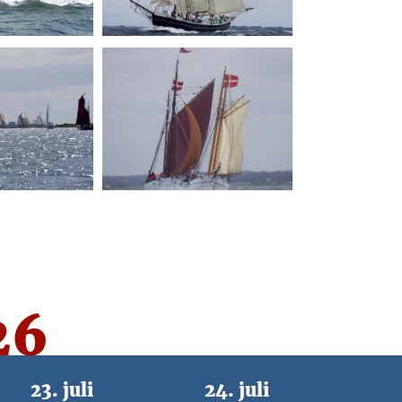
26
23. juli
24. juli