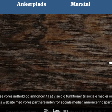
Ankerplads
Marstal
sse vores indhold og annoncer, til at vise dig funktioner til sociale medier og
res website med vores partnere inden for sociale medier, annonceringspar
OK
Læs mere
Ret cookieindstillinger
|
Cookiepolitik
|
Website © INILAB
|
IN FACT