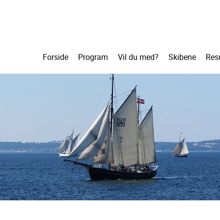
Forside
Program
Vil du med?
Skibene
Resu